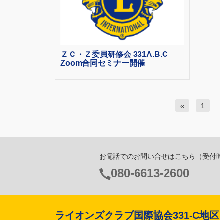
ＺＣ・Ｚ委員研修会 331A.B.C
Zoom合同セミナー開催
«
1
お電話でのお問い合せはこちら
（受付時間
電
080-6613-2600
話
番
号：
ライオンズクラブ国際協会331-C地