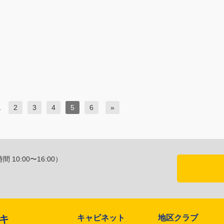
…
2
3
4
5
6
»
 10:00〜16:00）
キャビネット
地区クラブ
区キ