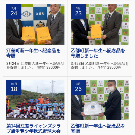
3月
3月
24
23
江差町新一年生へ記念品を
乙部町新一年生へ記念品を
寄贈
寄贈しました
3月24日 江差町の新一年生へ記念品
3月23日 乙部町新一年生へ記念品を
を寄贈しました。 7時間 33000円
寄贈しました。 7時間 29500円
10月
3月
18
26
第14回江差ライオンズクラ
乙部町新一年生へ記念品を
ブ旗争奪少年軟式野球大会
寄贈