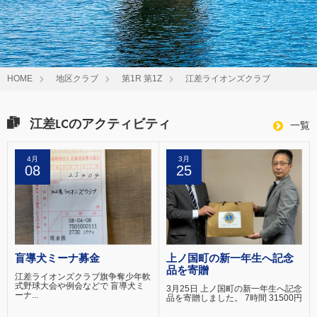
HOME
地区クラブ
第1R 第1Z
江差ライオンズクラブ
江差LCのアクティビティ
一覧
4月
3月
08
25
盲導犬ミーナ募金
上ノ国町の新一年生へ記念
品を寄贈
江差ライオンズクラブ旗争奪少年軟
式野球大会や例会などで 盲導犬ミ
3月25日 上ノ国町の新一年生へ記念
ーナ...
品を寄贈しました。 7時間 31500円