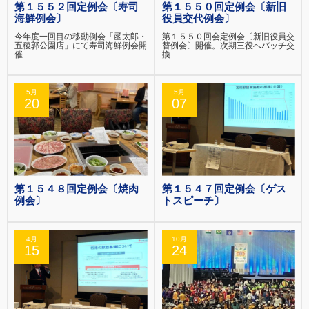
第１５５２回定例会〔寿司
第１５５０回定例会〔新旧
海鮮例会〕
役員交代例会〕
今年度一回目の移動例会「函太郎・
第１５５０回会定例会〔新旧役員交
五稜郭公園店」にて寿司海鮮例会開
替例会〕開催。次期三役へバッチ交
催
換...
5月
5月
20
07
第１５４８回定例会〔焼肉
第１５４７回定例会〔ゲス
例会〕
トスピーチ〕
4月
10月
15
24