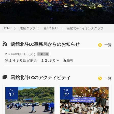
HOME
地区クラブ
第1R 第1Z
函館北斗ライオンズクラブ
函館北斗LC事務局からのお知らせ
函
一覧
館
中
2021年09月14日( 火 )
お知らせ
央
第１４３６回定例会 １２:３０～ 五島軒
LC
事
務
局
函館北斗LCのアクティビティ
か
一覧
ら
の
お
5月
2月
知
17
22
ら
せ
の