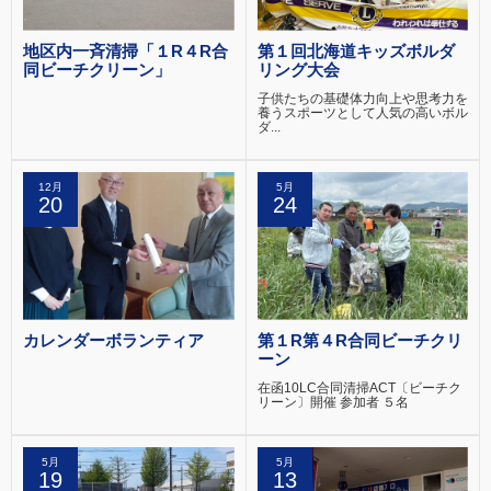
地区内一斉清掃「１R４R合
第１回北海道キッズボルダ
同ビーチクリーン」
リング大会
子供たちの基礎体力向上や思考力を
養うスポーツとして人気の高いボル
ダ...
12月
5月
20
24
カレンダーボランティア
第１R第４R合同ビーチクリ
ーン
在函10LC合同清掃ACT〔ビーチク
リーン〕開催 参加者 ５名
5月
5月
19
13