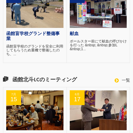
函館盲学校グランド整備事
献血
業
ポールスター前にて献血の呼びかけ
を行った &nbsp; &nbsp;参加L
函館盲学校のグランドを安全に利用
&nbsp;1...
してもらうため重機で整備したの
ち、...
函館北斗LCのミーティング
一覧
7月
6月
15
17