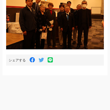
LINE
Facebook
Twitter
シェアする
で
で
で
シ
シ
シ
ェ
ェ
ェ
ア
ア
ア
す
す
す
る
る
る