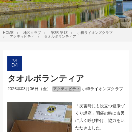
HOME
地区クラブ
第2R 第1Z
小樽ライオンズクラブ
アクティビティ
タオルボランティア
3月
04
タオルボランティア
2026年03月06日（金）
小樽ライオンズクラブ
アクティビティ
「災害時にも役立つ健康づ
くり講座」開催の時に市民
に広く呼び掛け、協力をい
ただきました。