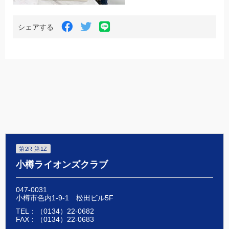
LINE
Facebook
Twitter
シェアする
で
で
で
シ
シ
シ
ェ
ェ
ェ
ア
ア
ア
す
す
す
る
る
る
第2R 第1Z
小樽ライオンズクラブ
047-0031
小樽市色内1-9-1 松田ビル5F
TEL：（0134）22-0682
FAX：（0134）22-0683