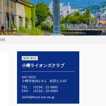
気料
第2R 第1Z
小樽ライオンズクラブ
047-0031
小樽市色内1-9-1 松田ビル5F
TEL：（0134）22-0682
FAX：（0134）22-0683
olc43@trust.ocn.ne.jp