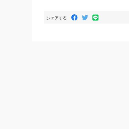
LINE
Facebook
Twitter
シェアする
で
で
で
シ
シ
シ
ェ
ェ
ェ
ア
ア
ア
す
す
す
る
る
る