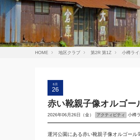
HOME
地区クラブ
第2R 第1Z
小樽ライ
6月
26
赤い靴親子像オルゴー
2026年06月26日（金）
小樽
アクティビティ
運河公園にある赤い靴親子像オルゴール電気