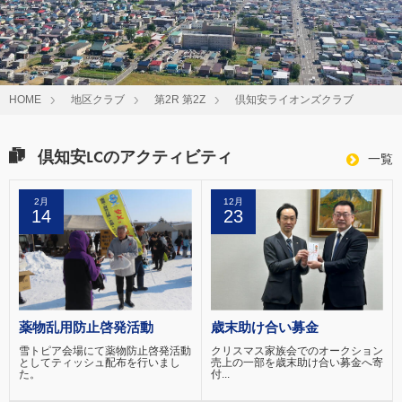
HOME
地区クラブ
第2R 第2Z
倶知安ライオンズクラブ
倶知安LCのアクティビティ
一覧
2月
12月
14
23
薬物乱用防止啓発活動
歳末助け合い募金
雪トピア会場にて薬物防止啓発活動
クリスマス家族会でのオークション
としてティッシュ配布を行いまし
売上の一部を歳末助け合い募金へ寄
た。
付...