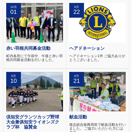
10月
9月
01
22
赤い羽根共同募金活動
ヘアドネーション
町内各所にて午前中、午後と赤い羽
ヘアドネーション1件 ご協力ありが
根共同募金活動を行いました。
とうございました。
9月
8月
10
21
倶知安グランツカップ野球
献血活動
大会兼俱知安ライオンズク
後志総合振興局前で献血活動を行い
ラブ杯 協賛金
ました。 ご協力いただいた方には