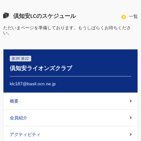
倶知安LCのスケジュール
一覧
ただいまページを準備しております。もうしばらくお待ちくださ
い。
第2R 第2Z
倶知安ライオンズクラブ
klc187@basil.ocn.ne.jp
概要
会員紹介
アクティビティ