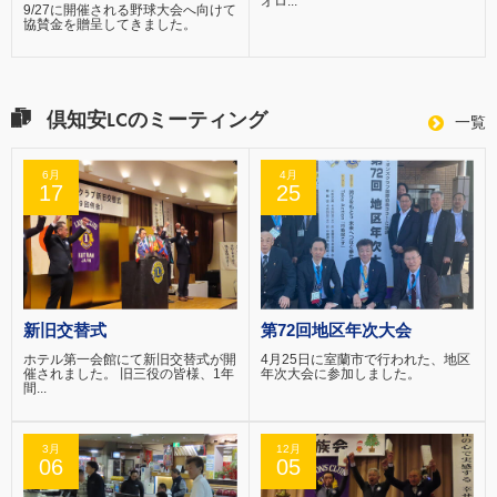
オロ...
9/27に開催される野球大会へ向けて
協賛金を贈呈してきました。
倶知安LCのミーティング
一覧
6月
4月
17
25
新旧交替式
第72回地区年次大会
ホテル第一会館にて新旧交替式が開
4月25日に室蘭市で行われた、地区
催されました。 旧三役の皆様、1年
年次大会に参加しました。
間...
3月
12月
06
05