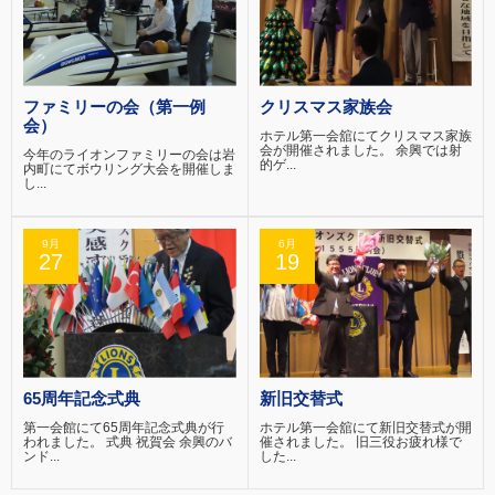
ファミリーの会（第一例
クリスマス家族会
会）
ホテル第一会舘にてクリスマス家族
会が開催されました。 余興では射
今年のライオンファミリーの会は岩
的ゲ...
内町にてボウリング大会を開催しま
し...
9月
6月
27
19
65周年記念式典
新旧交替式
第一会館にて65周年記念式典が行
ホテル第一会舘にて新旧交替式が開
われました。 式典 祝賀会 余興のバ
催されました。 旧三役お疲れ様で
ンド...
した...