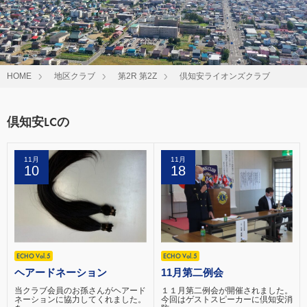
HOME
地区クラブ
第2R 第2Z
倶知安ライオンズクラブ
倶知安LCの
11月
11月
10
18
ECHO Vol.5
ECHO Vol.5
ヘアードネーション
11月第二例会
当クラブ会員のお孫さんがヘアード
１１月第二例会が開催されました。
ネーションに協力してくれました。
今回はゲストスピーカーに倶知安消