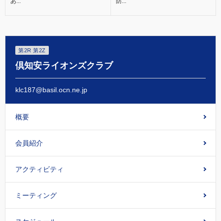
あ...
防...
第2R 第2Z
倶知安ライオンズクラブ
klc187@basil.ocn.ne.jp
概要
会員紹介
アクティビティ
ミーティング