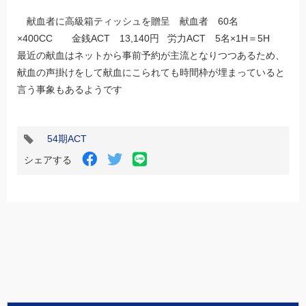
献血者に高級箱ティッシュを贈呈 献血者 60名
×400CC 金銭ACT 13,140円 労力ACT 5名×1H＝5H
最近の献血はネットから事前予約が主流となりつつあるため、
献血の声掛けをして献血にこられても時間枠が埋まっていると
言う事象もあるようです
タ
54期ACT
グ
LINE
Facebook
Twitter
シェアする
で
で
で
シ
シ
シ
ェ
ェ
ェ
ア
ア
ア
す
す
す
る
る
る