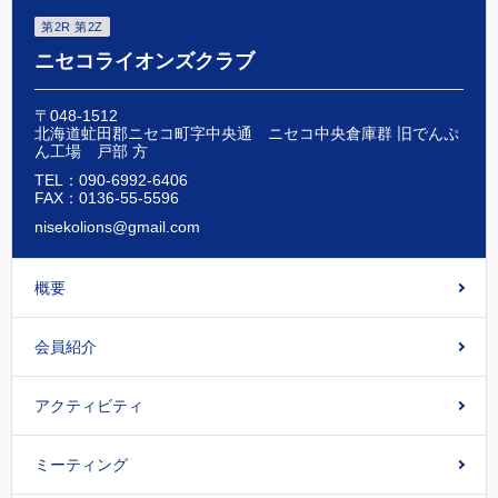
第2R 第2Z
ニセコライオンズクラブ
〒048-1512
北海道虻田郡ニセコ町字中央通 ニセコ中央倉庫群 旧でんぷ
ん工場 戸部 方
TEL：090-6992-6406
FAX：0136-55-5596
nisekolions@gmail.com
概要
会員紹介
アクティビティ
ミーティング