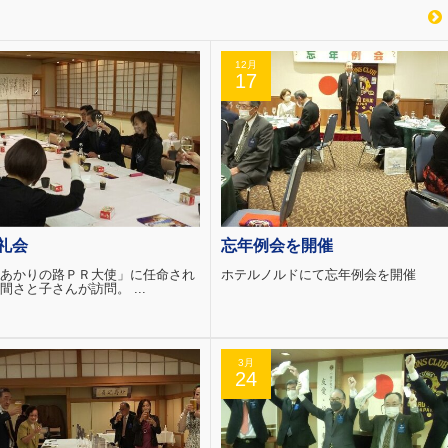
12月
17
礼会
忘年例会を開催
あかりの路ＰＲ大使」に任命され
ホテルノルドにて忘年例会を開催
間さと子さんが訪問。 ...
3月
24