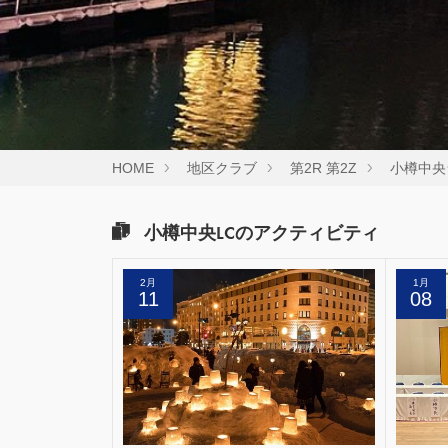
HOME
地区クラブ
第2R 第2Z
小樽中央
小樽中央LCのアクティビティ
2月
1月
11
08