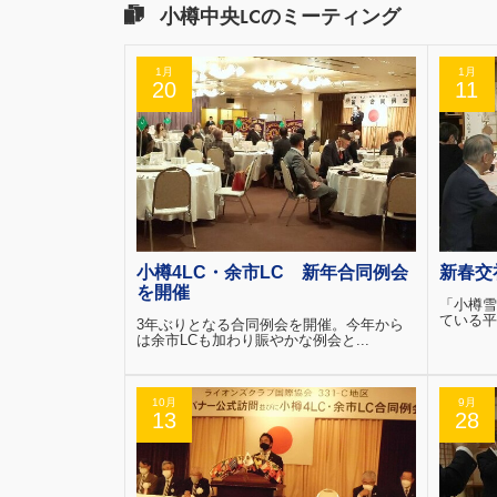
小樽中央LCのミーティング
1月
1月
20
11
小樽4LC・余市LC 新年合同例会
新春交
を開催
「小樽雪
ている平
3年ぶりとなる合同例会を開催。今年から
は余市LCも加わり賑やかな例会と...
10月
9月
13
28