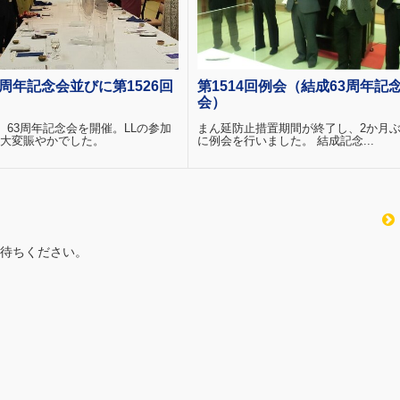
3周年記念会並びに第1526回
第1514回例会（結成63周年記
会）
日、63周年記念会を開催。LLの参加
まん延防止措置期間が終了し、2か月
大変賑やかでした。
に例会を行いました。 結成記念...
待ちください。