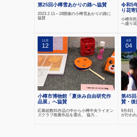
第25回小樽雪あかりの路へ協賛
令和5
り花寄
2023.2.11～18開催の小樽雪あかりの路に
協賛
小樽市民
へ盛り花
11月
9月
12
04
小樽市博物館「夏休み自由研究作
第45
品展」へ協賛
賛・後
応募総数81作品の中から小樽中央ライオン
9月4日
ズクラブ推薦作品を選出。 協力...
が行われ