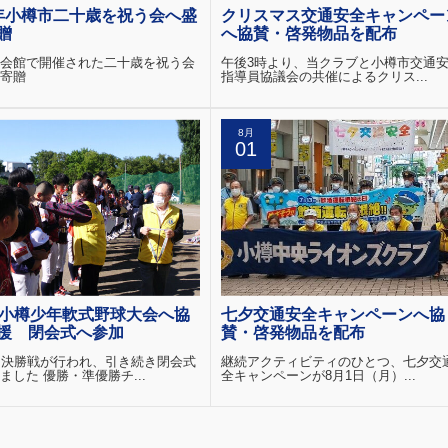
年小樽市二十歳を祝う会へ盛
クリスマス交通安全キャンペー
贈
へ協賛・啓発物品を配布
会館で開催された二十歳を祝う会
午後3時より、当クラブと小樽市交通
寄贈
指導員協議会の共催によるクリス...
8月
01
回小樽少年軟式野球大会へ協
七夕交通安全キャンペーンへ協
援 閉会式へ参加
賛・啓発物品を配布
、決勝戦が行われ、引き続き閉会式
継続アクティビティのひとつ、七夕交
ました 優勝・準優勝チ...
全キャンペーンが8月1日（月）...