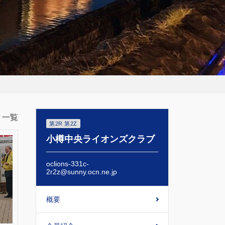
一覧
第2R 第2Z
小樽中央ライオンズクラブ
oclions-331c-
2r2z@sunny.ocn.ne.jp
概要