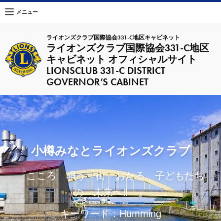
メニュー
ライオンズクラブ国際協会331-C地区キャビネット
ライオンズクラブ国際協会331-C地区
キャビネット オフィシャルサイト
LIONSCLUB 331-C DISTRICT
GOVERNOR’S CABINET
小樽みなとライオンズクラブ
『こころ 唄う 街 おたる 子どもたち
の 未来へ‼ 』
キーワード：Humming