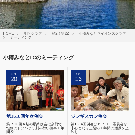
HOME
地区クラブ
第2R 第2Z
小樽みなとライオンズクラブ
ミーティング
小樽みなとLCのミーティング
6月
5月
20
16
第1516回年次例会
ジンギスカン例会
第1516回今期の最終例会は余興で
第1514回例会はＰＲ.ＩＴ委員会が
恒例のドタバタ寸劇を行い無事１年
中心となり三役の１年間の活動を上
間役...
映し...