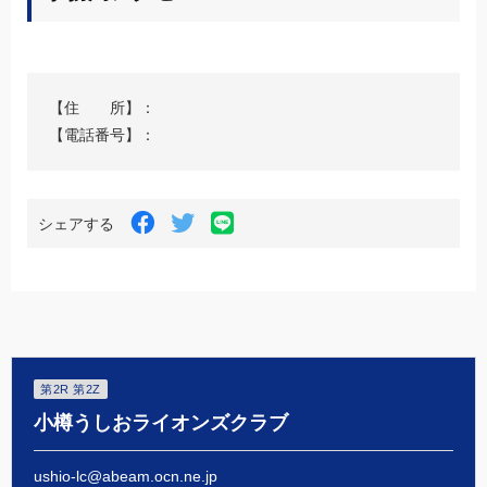
Leaflet
|
©
OpenStreetMap
contributors
+
【住 所】：
−
【電話番号】：
LINE
Facebook
Twitter
シェアする
で
で
で
シ
シ
シ
ェ
ェ
ェ
ア
ア
ア
す
す
す
る
る
る
第2R 第2Z
小樽うしおライオンズクラブ
ushio-lc@abeam.ocn.ne.jp