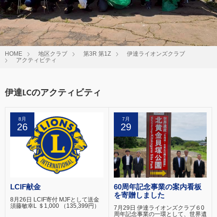
HOME
地区クラブ
第3R 第1Z
伊達ライオンズクラブ
アクティビティ
伊達LCのアクティビティ
8月
7月
26
29
LCIF献金
60周年記念事業の案内看板
を寄贈しました
8月26日 LCIF寄付 MJFとして送金
須藤敏幸L ＄1,000 （135,399円）
7月29日 伊達ライオンズクラブ６0
周年記念事業の一環として、世界遺