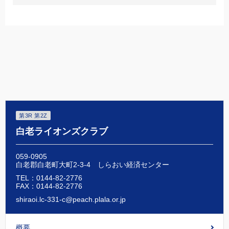
で
で
で
シ
シ
シ
ェ
ェ
ェ
ア
ア
ア
す
す
す
る
る
る
第3R 第2Z
白老ライオンズクラブ
059-0905
白老郡白老町大町2-3-4 しらおい経済センター
TEL：0144-82-2776
FAX：0144-82-2776
shiraoi.lc-331-c@peach.plala.or.jp
概要