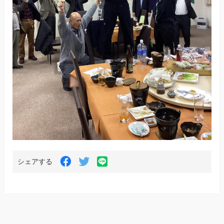
LINE
Facebook
Twitter
シェアする
で
で
で
シ
シ
シ
ェ
ェ
ェ
ア
ア
ア
す
す
す