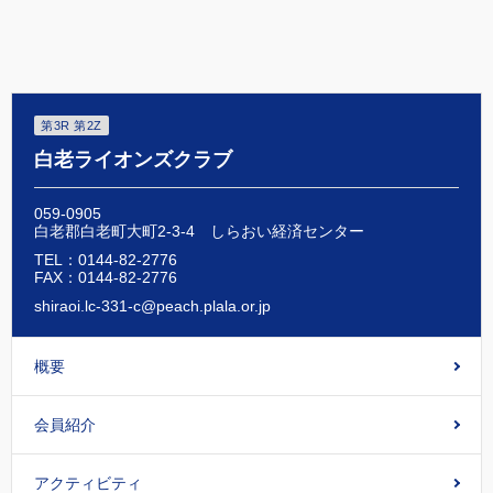
る
る
る
第3R 第2Z
白老ライオンズクラブ
059-0905
白老郡白老町大町2-3-4 しらおい経済センター
TEL：0144-82-2776
FAX：0144-82-2776
shiraoi.lc-331-c@peach.plala.or.jp
概要
会員紹介
アクティビティ