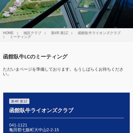
HOME
地区クラブ
第4R 第1Z
函館臥牛ライオンズクラブ
ミーティング
函館臥牛LCのミーティング
ただいまページを準備しております。もうしばらくお待ちくださ
い。
第4R 第1Z
函館臥牛ライオンズクラブ
041-1121
亀田郡七飯町大中山2-2-15