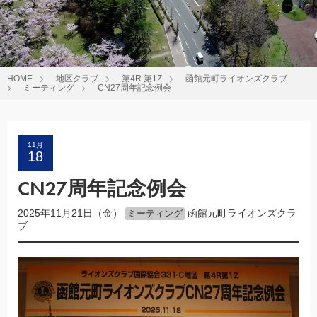
HOME
地区クラブ
第4R 第1Z
函館元町ライオンズクラブ
ミーティング
CN27周年記念例会
11月
18
CN27周年記念例会
2025年11月21日（金）
函館元町ライオンズクラ
ミーティング
ブ