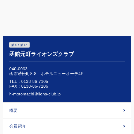
ア
す
す
す
る
る
る
第4R 第1Z
函館元町ライオンズクラブ
040-0063
函館若松町8-8 ホテルニューオーテ4F
TEL：0138-86-7105
FAX：0138-86-7106
h-motomachi＠lions-club.jp
概要
会員紹介