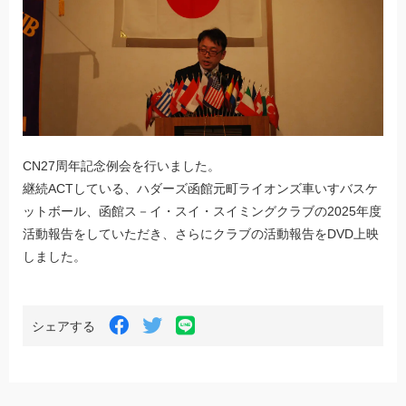
CN27周年記念例会を行いました。
継続ACTしている、ハダーズ函館元町ライオンズ車いすバスケ
ットボール、函館ス－イ・スイ・スイミングクラブの2025年度
活動報告をしていただき、さらにクラブの活動報告をDVD上映
しました。
LINE
Facebook
Twitter
シェアする
で
で
で
シ
シ
シ
ェ
ェ
ェ
ア
ア