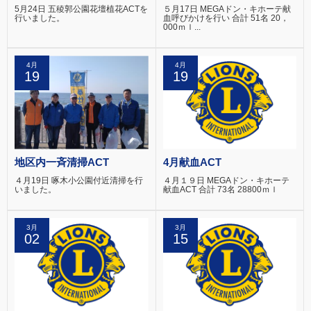
5月24日 五稜郭公園花壇植花ACTを
５月17日 MEGAドン・キホーテ献
行いました。
血呼びかけを行い 合計 51名 20，
000ｍｌ...
4月
4月
19
19
地区内一斉清掃ACT
4月献血ACT
４月19日 啄木小公園付近清掃を行
４月１９日 MEGAドン・キホーテ
いました。
献血ACT 合計 73名 28800ｍｌ
3月
3月
02
15