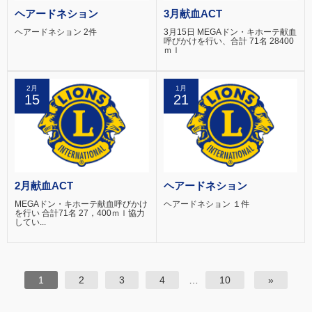
ヘアードネション
3月献血ACT
ヘアードネション 2件
3月15日 MEGAドン・キホーテ献血
呼びかけを行い、合計 71名 28400
ｍｌ
2月
1月
15
21
2月献血ACT
ヘアードネション
MEGAドン・キホーテ献血呼びかけ
ヘアードネション １件
を行い 合計71名 27，400ｍｌ協力
してい...
1
2
3
4
…
10
»