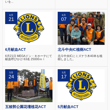
いを...
6月
6月
21
07
6月献血ACT
北斗中央IC植樹ACT
6月21日 MEGAドン・キホーテにて
北斗中央ICにミズナラ木40本を植
献血呼びかけ 63名 25000ｍｌ
樹しました。
5月
5月
24
17
五稜郭公園花壇植花ACT
5月献血ACT