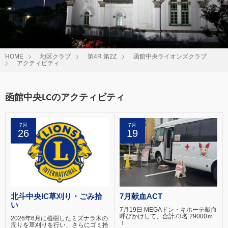
HOME
地区クラブ
第4R 第2Z
函館中央ライオンズクラブ
アクティビティ
函館中央LCのアクティビティ
7月
7月
26
19
北斗中央IC草刈り・ごみ拾
7月献血ACT
い
7月19日 MEGAドン・キホーテ献血
呼びかけして、合計73名 29000ｍ
2026年6月に植樹したミズナラ木の
ｌ
周りを草刈りを行い、さらにゴミ拾