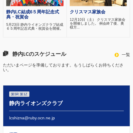
静内LC結成6５周年記念式
クリスマス家族会
典・祝賀会
12月10日（土） クリスマス家族会
を開催しました。 例会終了後、奥
5月23日 静内ライオンズクラブ結成
様方...
６５周年記念式典・祝賀会を開催。
静内LCのスケジュール
一覧
ただいまページを準備しております。もうしばらくお待ちくださ
い。
第5R 第1Z
静内ライオンズクラブ
lcshizna@ruby.ocn.ne.jp