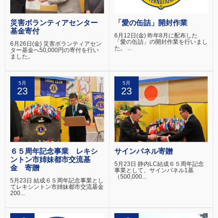
災害ボランティアセンター
「愛の缶詰」開封作業
基金寄付
6月12日(金) 昨年8月に配布した
「愛の缶詰」の開封作業を行いまし
6月26日(金) 災害ボランティアセン
た。 ...
ター基金へ50,000円の寄付を行い
ました。
5月
5月
23
23
６５周年記念事業 レキシ
サインパネル寄贈
ントン市姉妹都市交流基
5月23日 静内LC結成６５周年記念
金 寄贈
事業として、サインパネル1基
（500,000...
5月23日 結成６５周年記念事業とし
てレキシントン市姉妹都市交流基金
200...