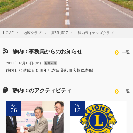
HOME
地区クラブ
第5R 第1Z
静内ライオンズクラブ
静内LC事務局からのお知らせ
函
一覧
館
中
2021年07月15日( 木 )
お知らせ
央
静内ＬＣ結成６０周年記念事業献血広報車寄贈
LC
事
務
局
静内LCのアクティビティ
か
一覧
ら
の
お
6月
6月
知
26
12
ら
せ
の