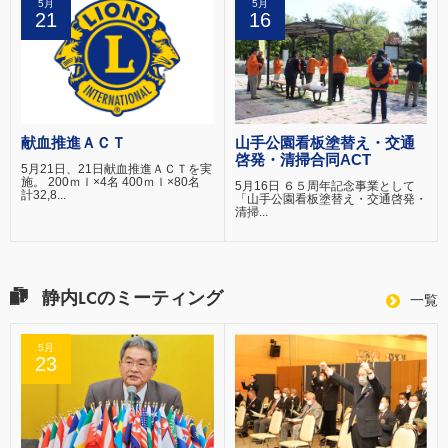
5月
5月
21
16
献血推進ＡＣＴ
山手公園看板塗替え・交通
啓発・清掃合同ACT
5月21日、21日献血推進ＡＣＴを実
施。 200ｍｌ×4名 400ｍｌ×80名
5月16日 ６５周年記念事業として
計32,8...
「山手公園看板塗替え・交通啓発・
清掃...
静内LCのミーティング
一覧
5月
23