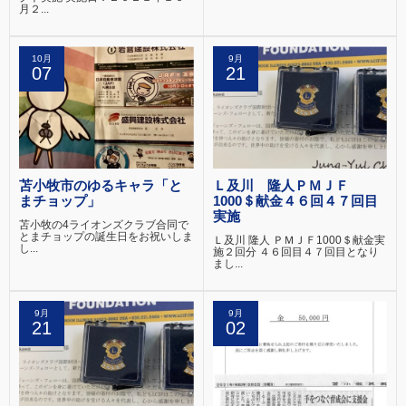
月２...
10月
9月
07
21
苫小牧市のゆるキャラ「と
Ｌ及川 隆人ＰＭＪＦ
まチョップ」
1000＄献金４６回４７回目
実施
苫小牧の4ライオンズクラブ合同で
とまチョップの誕生日をお祝いしま
Ｌ及川 隆人 ＰＭＪＦ1000＄献金実
し...
施２回分 ４６回目４７回目となり
まし...
9月
9月
21
02