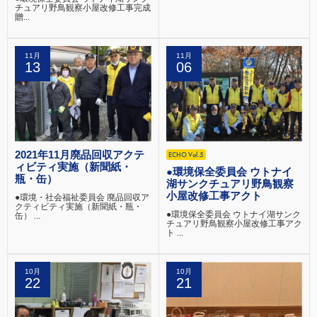
チュアリ野鳥観察小屋改修工事完成
贈...
11月
11月
13
06
2021年11月廃品回収アクテ
ECHO Vol.5
ィビティ実施（新聞紙・
●環境保全委員会 ウトナイ
瓶・缶）
湖サンクチュアリ野鳥観察
小屋改修工事アクト
●環境・社会福祉委員会 廃品回収ア
クティビティ実施（新聞紙・瓶・
●環境保全委員会 ウトナイ湖サンク
缶） ...
チュアリ野鳥観察小屋改修工事アク
ト ...
10月
10月
22
21