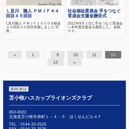
Ｌ及川 隆人 ＰＭＪＦ４４
社会福祉委員会 手をつなぐ
回目４５回目
育成会支援金贈呈式
L及川隆人 ＰＭＪＦ１０００＄献金
2021年9月２日に手をつなぐ育成会
４４回目４５回目実施しました 写
へ本年度支援金を贈呈した。 金額
真...
５０...
«
1
…
9
10
11
12
13
»
第5R 第1Z
苫小牧ハスカップライオンズクラブ
053-0022
北海道苫小牧市表町１－４－５ ほくせんビル４Ｆ
TEL：0144-33-2525
FAX：0144-33-2526