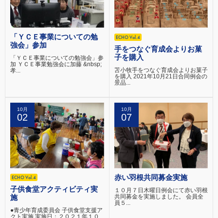
「ＹＣＥ事業についての勉
ECHO Vol.4
強会」参加
手をつなぐ育成会よりお菓
子を購入
「ＹＣＥ事業についての勉強会」参
加 ＹＣＥ事業勉強会に加藤 &nbsp;
苫小牧手をつなぐ育成会よりお菓子
孝...
を購入 2021年10月21日合同例会の
景品...
10月
10月
02
07
赤い羽根共同募金実施
ECHO Vol.4
子供食堂アクティビティ実
１０月７日木曜日例会にて赤い羽根
共同募金を実施しました。 会員全
施
員５...
●青少年育成委員会 子供食堂支援ア
クト実施 実施日：２０２１年１０