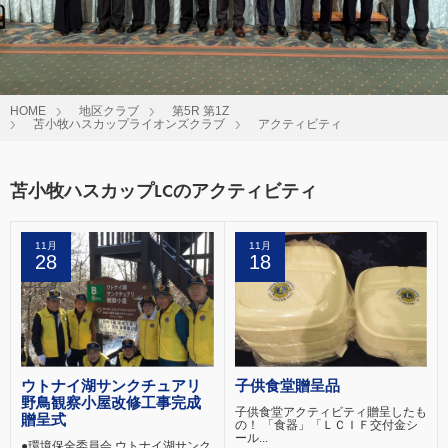
HOME
地区クラブ
第5R 第1Z
苫小牧ハスカップライオンズクラブ
アクティビティ
苫小牧ハスカップLCのアクティビティ
11月
11月
28
18
ウトナイ湖サンクチュアリ
子供食堂贈呈品
野鳥観察小屋改修工事完成
子供食堂アクティビティ贈呈したも
贈呈式
の！ 「食器」「ＬＣＩＦ交付金シ
ール...
●環境保全委員会 ウトナイ湖サンク