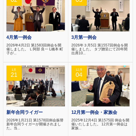
4月第一例会
3月第一例会
2026年4月2日 第1583回例会を開
2026年３月5日 第1557回例会を開
催しました。 Ｌ阿部 良一 Ⅼ橋本 町
催しました。 タブ贈呈にて20年間
子が...
出席10...
1月
12月
21
04
新年合同ライガー
12月第一例会・家族会
2026年1月21日 第1578回例会振替
2025年12月4日 第1575回 例会を開
新年合同ライガーが開催されまし
催いたしました。 12月第一例会は
た。当...
家族...