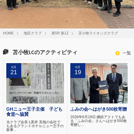
HOME
地区クラブ
第5R 第1Z
苫小牧ライオンズクラブ
苫小牧LCのアクティビティ
一覧
6月
6月
21
19
GHニュー王子主催 子ども
ふみの会へはがき500枚寄贈
食堂へ協賛
2026年6月19日 継続アクトでもあ
る「ふみの会」さんへはがき500枚
当クラブ会長 Ⅼ黒井 克哉の会社で
寄贈し...
もあるグランドホテルニュー王子の
新事...