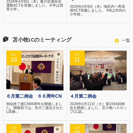
2026年4月9日（木）春の交通安全
運動ACTを実施しました。今年は若
2026年4月9日（木）地区内一斉清
草小学...
掃ACT実施しました。 4/9は市内の
小学校...
苫小牧LCのミーティング
一覧
6月
4月
18
11
６月第二例会 ６６周年CN
４月第二例会
例会終了後CN66周年を開催しまし
2026年4月11日（土）第1584回例
た。開催前では、先月ご逝去された
会を開催しました。苫小牧ハスカッ
Ⅼ髙橋...
プLC認...
4月
3月
02
05