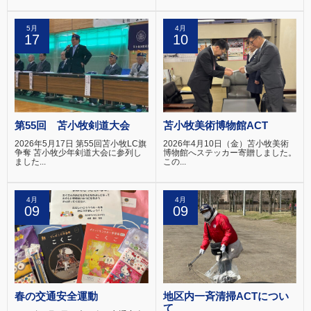
5月
4月
17
10
第55回 苫小牧剣道大会
苫小牧美術博物館ACT
2026年5月17日 第55回苫小牧LC旗
2026年4月10日（金）苫小牧美術
争奪 苫小牧少年剣道大会に参列し
博物館へステッカー寄贈しました。
ました...
この...
4月
4月
09
09
春の交通安全運動
地区内一斉清掃ACTについ
て