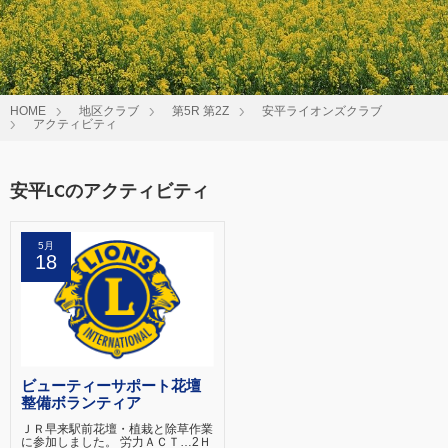
HOME
地区クラブ
第5R 第2Z
安平ライオンズクラブ
アクティビティ
安平LCのアクティビティ
5月
18
ビューティーサポート花壇
整備ボランティア
ＪＲ早来駅前花壇・植栽と除草作業
に参加しました。 労力ＡＣＴ…2Ｈ