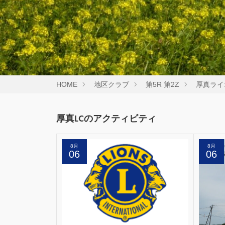
HOME
地区クラブ
第5R 第2Z
厚真ライ
厚真LCのアクティビティ
8月
8月
06
06