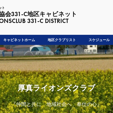
ット
会331-C地区キャビネット
LUB 331-C DISTRICT
キャビネットホーム
地区クラブリスト
スケジュール
厚真ライオンズクラブ
『仲間と共に 地域社会へ 奉仕の心』