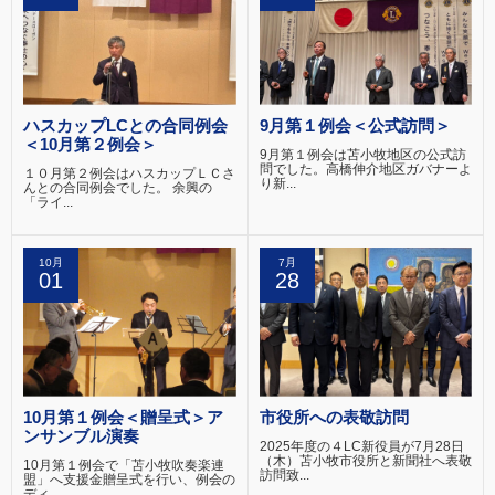
ハスカップLCとの合同例会
9月第１例会＜公式訪問＞
＜10月第２例会＞
9月第１例会は苫小牧地区の公式訪
問でした。高橋伸介地区ガバナーよ
１０月第２例会はハスカップＬＣさ
り新...
んとの合同例会でした。 余興の
「ライ...
10月
7月
01
28
10月第１例会＜贈呈式＞ア
市役所への表敬訪問
ンサンブル演奏
2025年度の４LC新役員が7月28日
（木）苫小牧市役所と新聞社へ表敬
10月第１例会で「苫小牧吹奏楽連
訪問致...
盟」へ支援金贈呈式を行い、例会の
ディ...