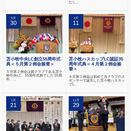
たし...
5月
4月
30
11
苫小牧中央LC創立55周年式
苫小牧ハスカップLC認証35
典＜５月第２例会振替＞
周年式典＜４月第２例会振
替＞
５月第２例会は親クラブである苫小
牧中央LC、55周年式典でした 55周
４月第２例会は初めて当クラブのス
年、...
ポンサーで誕生した苫小牧ハスカッ
プL...
1月
11月
21
29