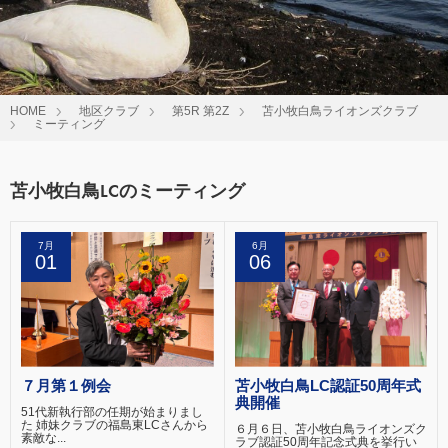
HOME
地区クラブ
第5R 第2Z
苫小牧白鳥ライオンズクラブ
ミーティング
苫小牧白鳥LCのミーティング
7月
6月
01
06
７月第１例会
苫小牧白鳥LC認証50周年式
典開催
51代新執行部の任期が始まりまし
た 姉妹クラブの福島東LCさんから
６月６日、苫小牧白鳥ライオンズク
素敵な...
ラブ認証50周年記念式典を挙行い