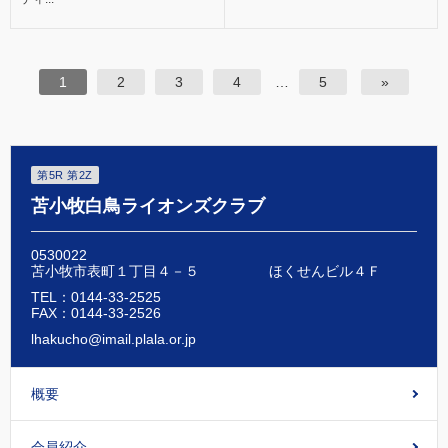
1
2
3
4
…
5
»
第5R 第2Z
苫小牧白鳥ライオンズクラブ
0530022
苫小牧市表町１丁目４－５ ほくせんビル４Ｆ
TEL：0144-33-2525
FAX：0144-33-2526
lhakucho@imail.plala.or.jp
概要
会員紹介