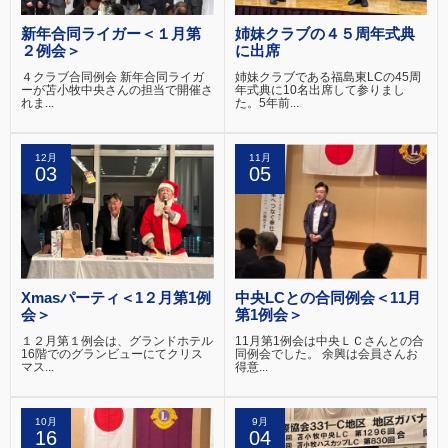
新年合同ライガー＜１月第
姉妹クラブの４５周年式典
２例会＞
に出席
４クラブ合同例会 新年合同ライガ
姉妹クラブである福島東LCの45周
ーが苫小牧中央さんの担当で開催さ
年式典に10名出席して参りまし
れま...
た。5年前...
12月
11月
03
05
Xmasパーティ＜1２月第1例
中央LCとの合同例会＜11月
会＞
第1例会＞
１２月第１例会は、グランドホテル
11月第1例会は中央ＬＣさんとの合
16階でのグランビューにてクリス
同例会でした。 余興は会員さんお
マス...
得意...
10月
9月
16
04