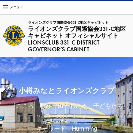
メニュー
ライオンズクラブ国際協会331-C地区キャビネット
ライオンズクラブ国際協会331-C地区
キャビネット オフィシャルサイト
LIONSCLUB 331-C DISTRICT
GOVERNOR’S CABINET
小樽みなとライオンズクラブ
『こころ 唄う 街 おたる 子どもたち
の 未来へ‼ 』
キーワード：Humming