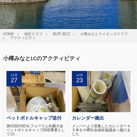
HOME
地区クラブ
第2R 第2Z
小樽みなとライオンズクラブ
アクティビティ
小樽みなとLCのアクティビティ
12月
12月
27
23
ペットボトルキャップ送付
カレンダー拠出
第62回OSEALフォーラム札幌大会
メンバーより収集したカレンダー４
ペットボトルキャップ回収事業とし
５本を小樽社会福祉協議会へ届けま
て12...
した