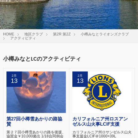
HOME
地区クラブ
第2R 第2Z
小樽みなとライオンズクラブ
アクティビティ
小樽みなとLCのアクティビティ
2月
2月
13
13
第27回小樽雪あかりの路協
カリフォルニア州ロスアン
賛
ゼルス山火事LCIF支援
第２７回小樽雪あかりの路を後援、
カリフォルニア州ロサンゼルス山火
協賛金￥10,000拠出 1/18合同例会
事支援金LCIF＠1000×39Ⅼ