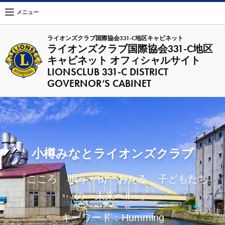
メニュー
ライオンズクラブ国際協会331-C地区キャビネット
ライオンズクラブ国際協会331-C地区
キャビネット オフィシャルサイト
LIONSCLUB 331-C DISTRICT
GOVERNOR’S CABINET
小樽みなとライオンズクラブ
『こころ 唄う 街 おたる 子どもたち
の 未来へ‼ 』
キーワード：Humming