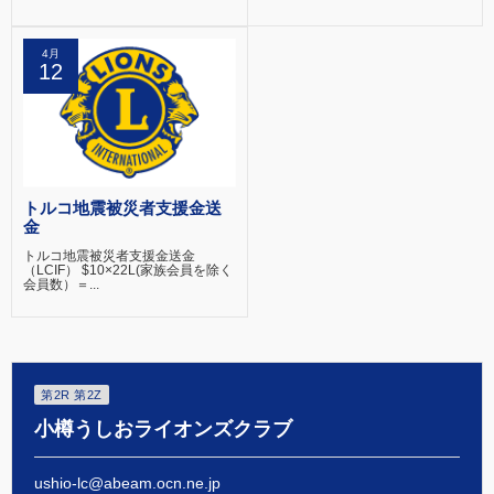
4月
12
トルコ地震被災者支援金送
金
トルコ地震被災者支援金送金
（LCIF） $10×22L(家族会員を除く
会員数）＝...
第2R 第2Z
小樽うしおライオンズクラブ
ushio-lc@abeam.ocn.ne.jp