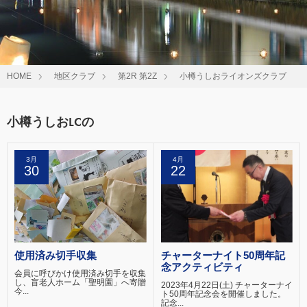
HOME
地区クラブ
第2R 第2Z
小樽うしおライオンズクラブ
小樽うしおLCの
3月
4月
30
22
使用済み切手収集
チャーターナイト50周年記
念アクティビティ
会員に呼びかけ使用済み切手を収集
し、盲老人ホーム「聖明園」へ寄贈
2023年4月22日(土) チャーターナイ
今...
ト50周年記念会を開催しました。
記念...