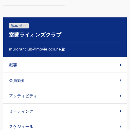
第3R 第1Z
室蘭ライオンズクラブ
muroranclub@movie.ocn.ne.jp
概要
会員紹介
アクティビティ
ミーティング
スケジュール