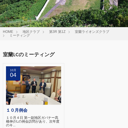
HOME
地区クラブ
第3R 第1Z
室蘭ライオンズクラブ
ミーティング
室蘭LCのミーティング
10月
04
１０月例会
１０月４日 第一副地区ガバナー髙
橋伸介Lの例会訪問があり、次年度
のキ...