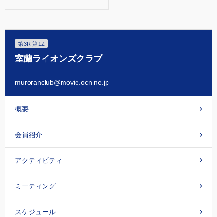
第3R 第1Z
室蘭ライオンズクラブ
muroranclub@movie.ocn.ne.jp
概要
会員紹介
アクティビティ
ミーティング
スケジュール