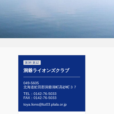
第3R 第1Z
洞爺ライオンズクラブ
049-5605
北海道虻田郡洞爺湖町高砂町３７
TEL：0142-76-5033
FAX：0142-76-5033
toya.lions@bz03.plala.or.jp