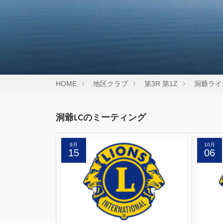
HOME
地区クラブ
第3R 第1Z
洞爺ライ
洞爺LCのミーティング
9月
10月
15
06