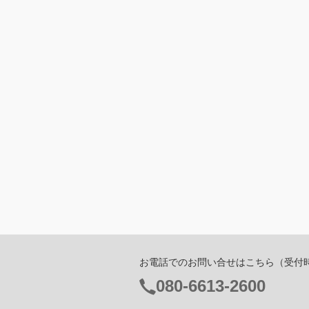
お電話でのお問い合せはこちら
（受付時間
電
080-6613-2600
話