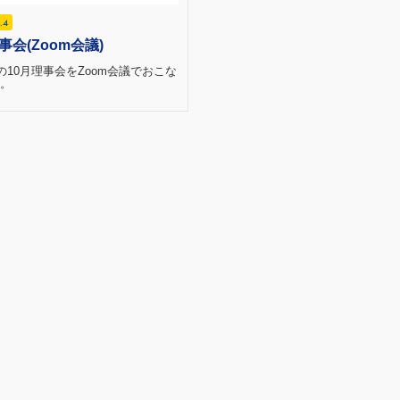
.4
事会(Zoom会議)
日の10月理事会をZoom会議でおこな
。