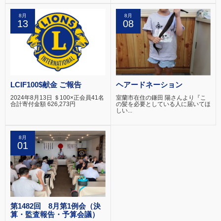
8月
8月
13
08
LCIF100$献金 ご報告
ヘアードネーション
2024年8月13日 ＄100×正会員41名
室蘭市在住の鎌田 陽さんより『こ
合計寄付金額 626,273円
の髪を必要としている人に届いてほ
しい...
8月
01
第1482回 8月第1例会（決
算・監査報告・予算会議）