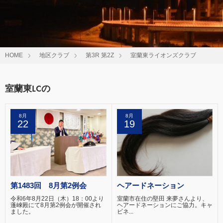
HOME
地区クラブ
第3R 第2Z
室蘭東ライオンズクラブ
室蘭東LCの
8月
8月
22
19
第1483回 8月第2例会
ヘアードネーション
令和6年8月22日（木）18：00より
室蘭市在住の堅田 来夢さんより、
蓬崍殿にて8月第2例会が開催され
ヘアードネーションにご協力。キャ
ました。
ビネ...