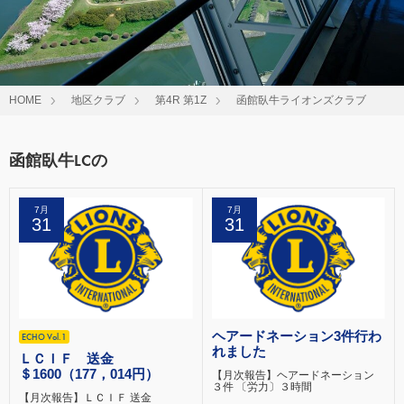
HOME
地区クラブ
第4R 第1Z
函館臥牛ライオンズクラブ
函館臥牛LCの
7月
7月
31
31
ヘアードネーション3件行わ
ECHO Vol.1
れました
ＬＣＩＦ 送金
＄1600（177，014円）
【月次報告】ヘアードネーション
３件 〔労力〕３時間
【月次報告】ＬＣＩＦ 送金