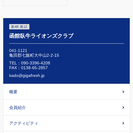
第4R 第1Z
函館臥牛ライオンズクラブ
041-1121
亀田郡七飯町大中山2-2-15
TEL：090-3396-4208
FAX：0138-65-2857
kado@gigafresh.jp
概要
会員紹介
アクティビティ