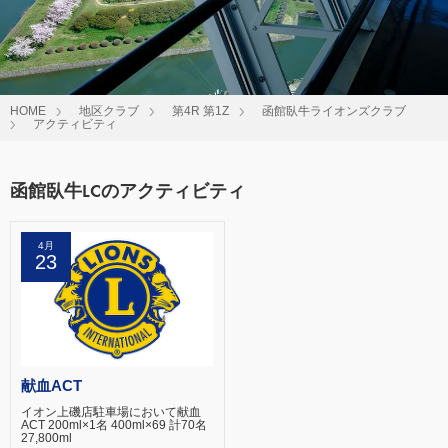
HOME
地区クラブ
第4R 第1Z
函館臥牛ライオンズクラブ
アクティビティ
函館臥牛LCのアクティビティ
4月
23
献血ACT
イオン上磯店駐車場において献血
ACT 200ml×1名 400ml×69 計70名
27,800ml