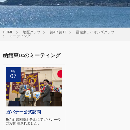
HOME
地区クラブ
第4R 第1Z
函館東ライオンズクラブ
ミーティング
函館東LCのミーティング
9月
07
ガバナー公式訪問
9/7 函館国際ホテルにてガバナー公
式が開催されました。