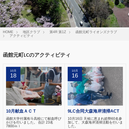
HOME
地区クラブ
第4R 第1Z
函館元町ライオンズクラブ
アクティビティ
函館元町LCのアクティビティ
10月
10月
18
16
10月献血ＡＣＴ
9LC合同大森海岸清掃ACT
函館大学付属有斗高校にて献血呼び
10月16日 天候に恵まれ総勢60名参
かけを行いました。 合計 23名
加して、大森海岸清掃活動を行いま
7800ｍｌ
した。