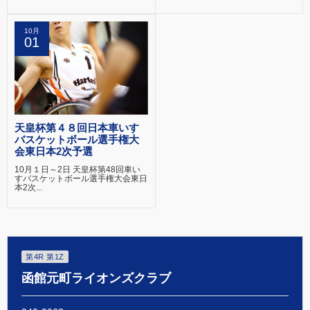
10月
01
天皇杯第４８回日本車いす
バスケットボール選手権大
会東日本2次予選
10月１日～2日 天皇杯第48回車い
すバスケットボール選手権大会東日
本2次...
第4R 第1Z
函館元町ライオンズクラブ