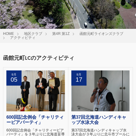
HOME
地区クラブ
第4R 第1Z
函館元町ライオンズクラブ
アクティビティ
函館元町LCのアクティビティ
9月
9月
05
17
600回記念例会「チャリティ
第37回北海道ハンディキャ
ービアパーティ」
ップ水泳大会
600回記念例会「チャリティービア
第37回北海道ハンディキャップ水
パーティ」を３年ぶりに北海道盲導
泳大会が３年ぶりに北斗市プールに