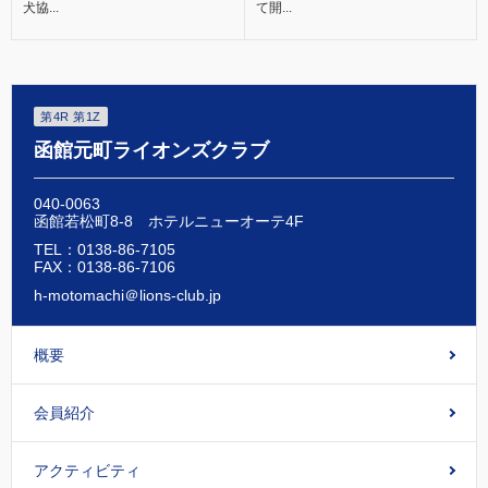
犬協...
て開...
第4R 第1Z
函館元町ライオンズクラブ
040-0063
函館若松町8-8 ホテルニューオーテ4F
TEL：0138-86-7105
FAX：0138-86-7106
h-motomachi＠lions-club.jp
概要
会員紹介
アクティビティ