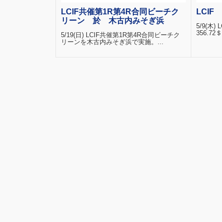
LCIF共催第1R第4R合同ビーチク
LCI
リーン 於 木古内みそぎ浜
5/9(木)
356.72＄
5/19(日) LCIF共催第1R第4R合同ビーチク
リーンを木古内みそぎ浜で実施。...