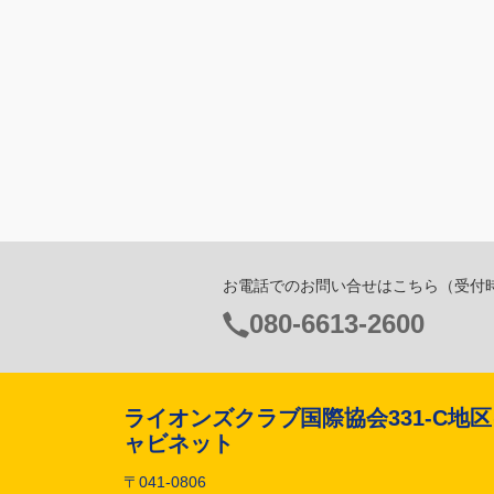
お電話でのお問い合せはこちら
（受付時間
電
080-6613-2600
話
番
号：
ライオンズクラブ国際協会331-C地
ャビネット
〒041-0806