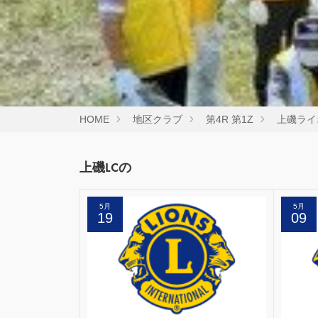
HOME
地区クラブ
第4R 第1Z
上磯ライ
上磯LCの
5月
5月
19
09