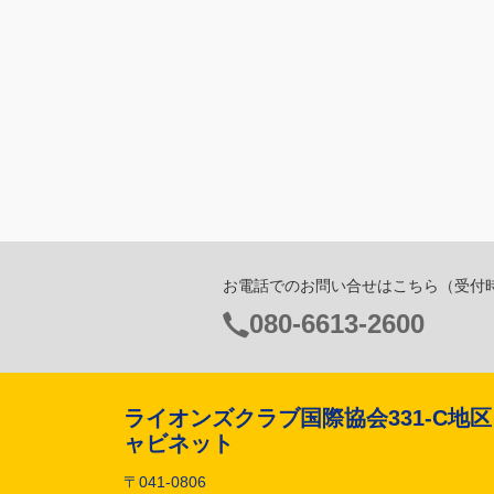
お電話でのお問い合せはこちら
（受付時間
電
080-6613-2600
話
番
号：
ライオンズクラブ国際協会331-C地
ャビネット
〒041-0806