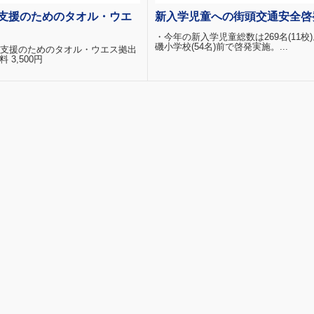
支援のためのタオル・ウエ
新入学児童への街頭交通安全啓
・今年の新入学児童総数は269名(11校
磯小学校(54名)前で啓発実施。...
支援のためのタオル・ウエス拠出
料 3,500円