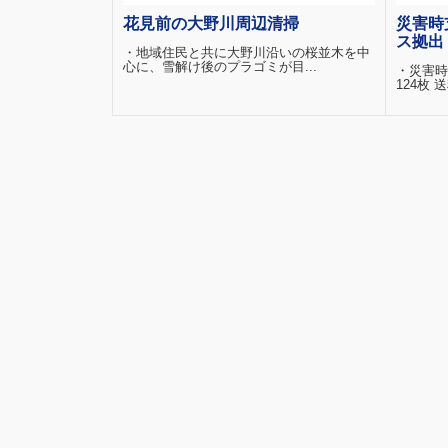
花見前の大野川周辺清掃
災害時
ス拠出
・地域住民と共に大野川沿いの桜並木を中
心に、雪解け後のプラゴミが目...
・災害時
124枚 送