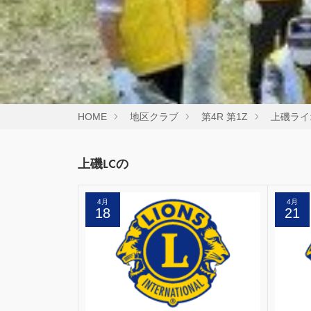
HOME
地区クラブ
第4R 第1Z
上磯ライ
上磯LCの
4月
4月
18
21