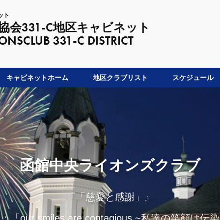
ット
会331-C地区キャビネット
LUB 331-C DISTRICT
キャビネットホーム
地区クラブリスト
スケジュール
函館中央ライオンズクラブ
『「慈愛と感謝」』
our smiles are contagious,~私達の笑顔