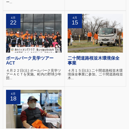
ー...
4月
4月
22
15
ボールパーク見学ツアー
二十間道路桜並木環境保全
ACT
事業
４月２２日(土) ボールパーク見学ツ
４月１５日(土) 二十間道路桜並木環
アーＡＣＴを実施。町内の野球少年
境保全事業に参加。二十間道路桜並
団...
木...
4月
18