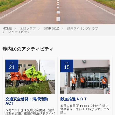
HOME
地区クラブ
第5R 第1Z
静内ライオンズクラブ
アクティビティ
静内LCのアクティビティ
5月
5月
21
15
交通安全啓発・清掃活動
献血推進ＡＣＴ
ACT
５月１５日(月)午前１０時から静内
警察署前・午前１１時からマルハン
５月２１日(日) 交通安全啓発・清掃
静...
活動を実施。旗波作戦及びドライバ