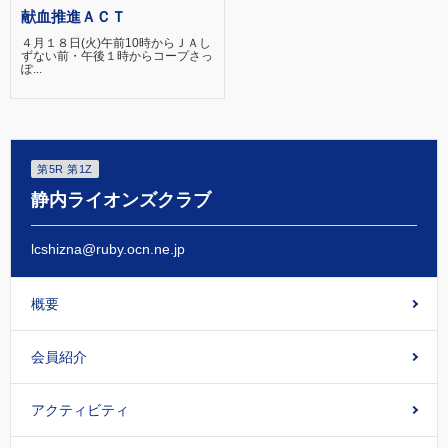
献血推進ＡＣＴ
４月１８日(火)午前10時からＪＡし
ずない前・午後１時からコープさっ
ぽ...
第5R 第1Z
静内ライオンズクラブ
lcshizna@ruby.ocn.ne.jp
概要
会員紹介
アクティビティ