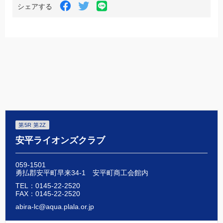
LINE
Facebook
Twitter
シェアする
で
で
で
シ
シ
シ
ェ
ェ
ェ
ア
ア
ア
す
す
す
る
る
る
第5R 第2Z
安平ライオンズクラブ
059-1501
勇払郡安平町早来34-1 安平町商工会館内
TEL：0145-22-2520
FAX：0145-22-2520
abira-lc@aqua.plala.or.jp