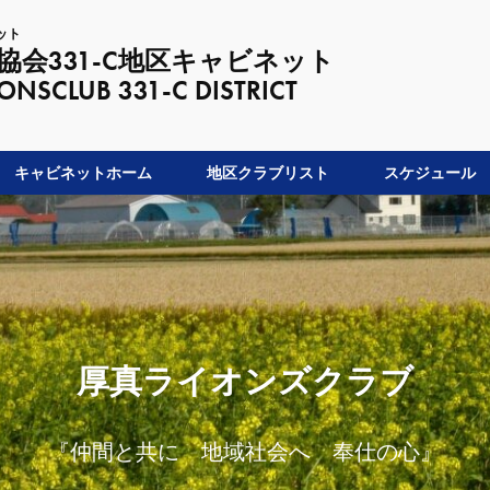
ット
会331-C地区キャビネット
LUB 331-C DISTRICT
キャビネットホーム
地区クラブリスト
スケジュール
厚真ライオンズクラブ
『仲間と共に 地域社会へ 奉仕の心』