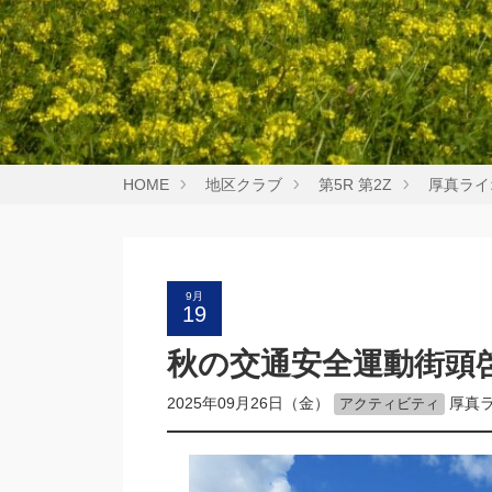
HOME
地区クラブ
第5R 第2Z
厚真ライ
9月
19
秋の交通安全運動街頭
2025年09月26日（金）
厚真
アクティビティ