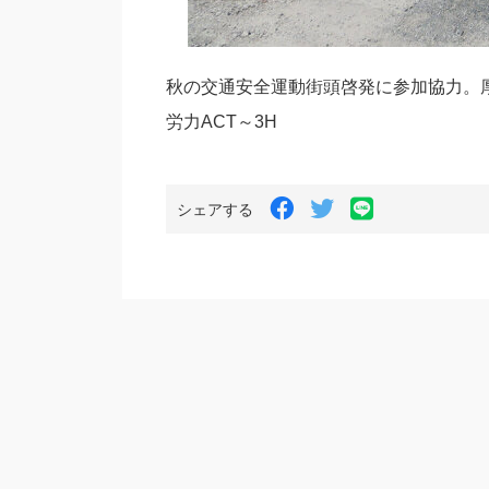
秋の交通安全運動街頭啓発に参加協力。
労力ACT～3H
LINE
Facebook
Twitter
シェアする
で
で
で
シ
シ
シ
ェ
ェ
ェ
ア
ア
ア
す
す
す
る
る
る