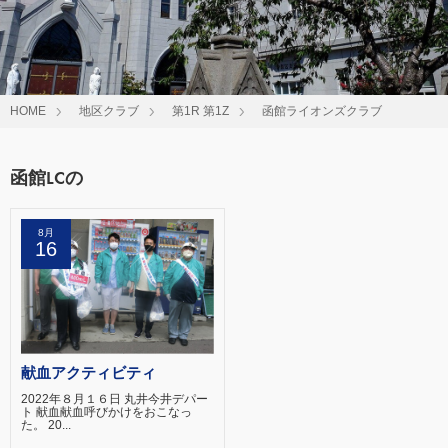
HOME
地区クラブ
第1R 第1Z
函館ライオンズクラブ
函館LCの
8月
16
献血アクティビティ
2022年８月１６日 丸井今井デパー
ト 献血献血呼びかけをおこなっ
た。 20...