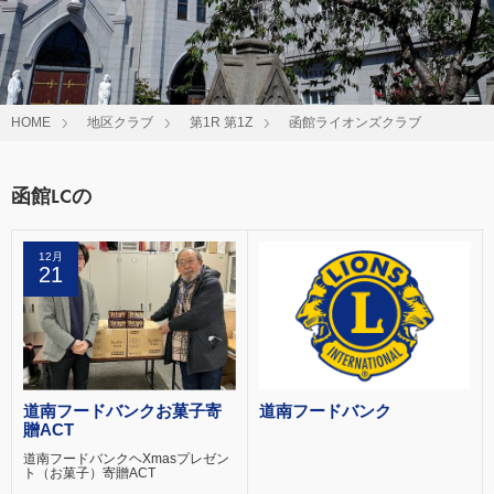
HOME
地区クラブ
第1R 第1Z
函館ライオンズクラブ
函館LCの
12月
21
道南フードバンクお菓子寄
道南フードバンク
贈ACT
道南フードバンクヘXmasプレゼン
ト（お菓子）寄贈ACT