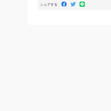
LINE
Facebook
Twitter
シェアする
で
で
で
シ
シ
シ
ェ
ェ
ェ
ア
ア
ア
す
す
す
る
る
る