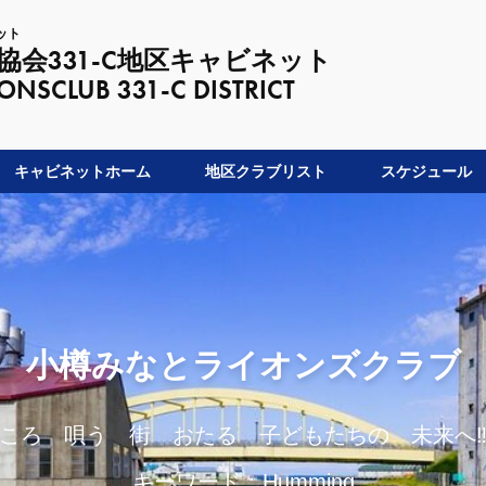
ット
会331-C地区キャビネット
LUB 331-C DISTRICT
キャビネットホーム
地区クラブリスト
スケジュール
小樽みなとライオンズクラブ
ころ 唄う 街 おたる 子どもたちの 未来へ
キーワード：Humming