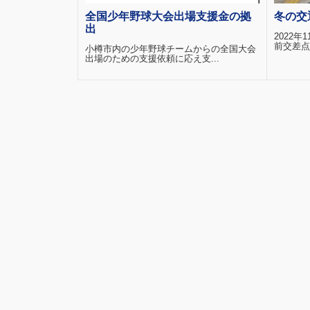
全国少年野球大会出場支援金の拠
冬の交
出
2022年
前交差点
小樽市内の少年野球チームからの全国大会
出場のための支援依頼に応え支...