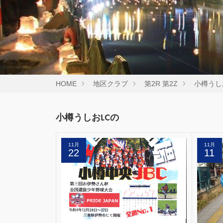
HOME
地区クラブ
第2R 第2Z
小樽うし
小樽うしおLCの
11月
11月
22
11