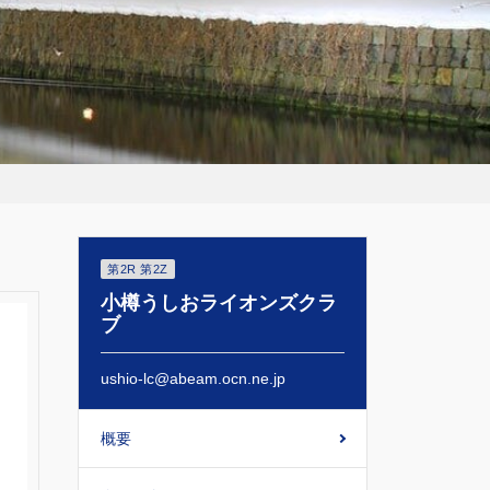
第2R 第2Z
小樽うしおライオンズクラ
ブ
ushio-lc@abeam.ocn.ne.jp
概要