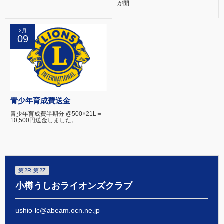
が開...
2月
09
青少年育成費送金
青少年育成費半期分 @500×21L＝
10,500円送金しました。
第2R 第2Z
小樽うしおライオンズクラブ
ushio-lc@abeam.ocn.ne.jp