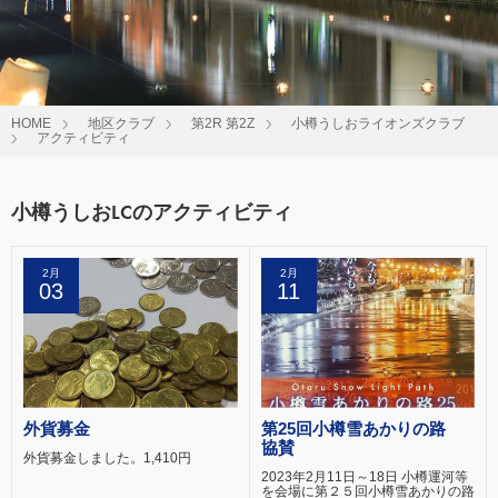
HOME
地区クラブ
第2R 第2Z
小樽うしおライオンズクラブ
アクティビティ
小樽うしおLCのアクティビティ
2月
2月
03
11
外貨募金
第25回小樽雪あかりの路
協賛
外貨募金しました。1,410円
2023年2月11日～18日 小樽運河等
を会場に第２５回小樽雪あかりの路