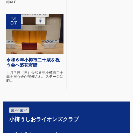
樽4LC...
1月
07
令和６年小樽市二十歳を祝
う会へ盛花寄贈
１月７日（日）令和６年小樽市二十
歳を祝う会が開催され、ステージに
飾...
第2R 第2Z
小樽うしおライオンズクラブ