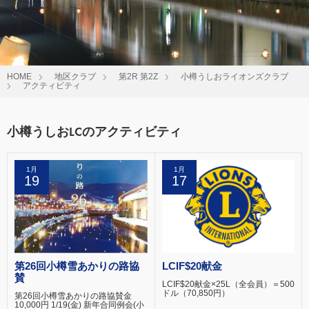
HOME
地区クラブ
第2R 第2Z
小樽うしおライオンズクラブ
アクティビティ
小樽うしおLCのアクティビティ
1月
1月
19
17
第26回小樽雪あかりの路協
LCIF$20献金
賛
LCIF$20献金×25L（全会員）＝500
ドル（70,850円）
第26回小樽雪あかりの路協賛金
10,000円 1/19(金) 新年合同例会(小