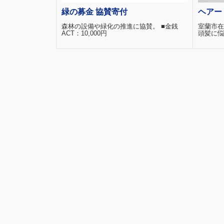
緑の募金 協賛寄付
ヘアー
森林の設備や緑化の推進に協賛。 ■金銭
室蘭市在
ACT：10,000円
頭髪に悩