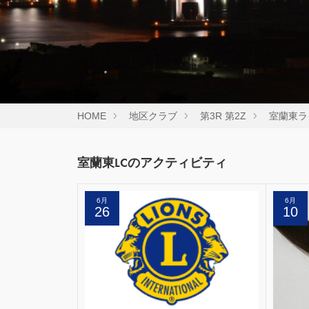
HOME
地区クラブ
第3R 第2Z
室蘭東ラ
室蘭東LCのアクティビティ
6月
6月
26
10