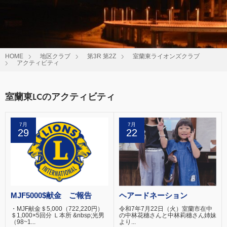
HOME
地区クラブ
第3R 第2Z
室蘭東ライオンズクラブ
アクティビティ
室蘭東LCのアクティビティ
7月
7月
29
22
MJF5000$献金 ご報告
ヘアードネーション
・MJF献金＄5,000（722,220円）
令和7年7月22日（火）室蘭市在中
＄1,000×5回分 Ｌ本所 &nbsp;光男
の中林花穗さんと中林莉穗さん姉妹
（98~1...
より...