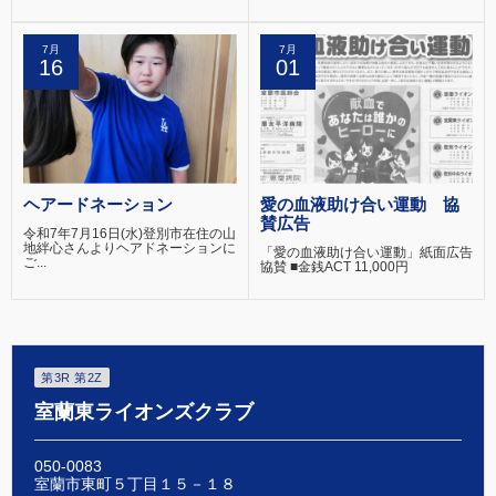
7月
7月
16
01
ヘアードネーション
愛の血液助け合い運動 協
賛広告
令和7年7月16日(水)登別市在住の山
地絆心さんよりヘアドネーションに
「愛の血液助け合い運動」紙面広告
ご...
協賛 ■金銭ACT 11,000円
第3R 第2Z
室蘭東ライオンズクラブ
050-0083
室蘭市東町５丁目１５－１８